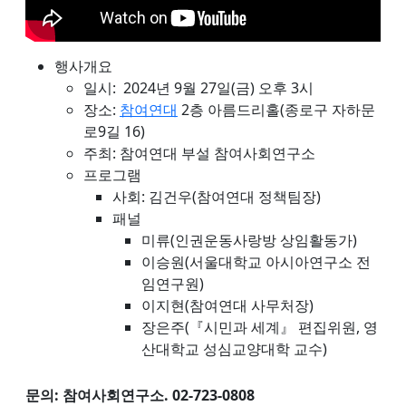
행사개요
일시: 2024년 9월 27일(금) 오후 3시
장소:
참여연대
2층 아름드리홀(종로구 자하문
로9길 16)
주최: 참여연대 부설 참여사회연구소
프로그램
사회: 김건우(참여연대 정책팀장)
패널
미류(인권운동사랑방 상임활동가)
이승원(서울대학교 아시아연구소 전
임연구원)
이지현(참여연대 사무처장)
장은주(『시민과 세계』 편집위원, 영
산대학교 성심교양대학 교수)
문의: 참여사회연구소. 02-723-0808