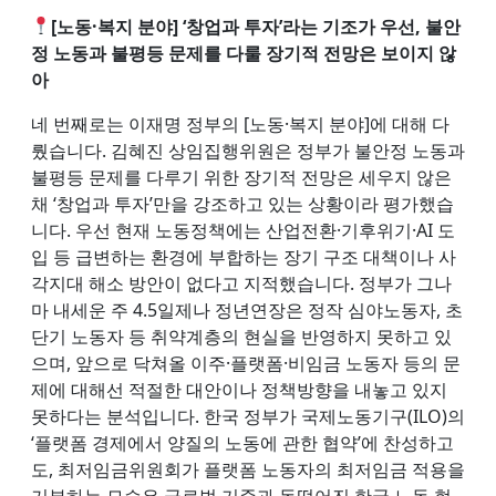
[
노동·복지
분야] ‘창업과 투자’라는 기조가 우선, 불안
정 노동과 불평등 문제를 다룰 장기적 전망은 보이지 않
아
네 번째로는 이재명 정부의 [노동·복지 분야]에 대해 다
뤘습니다. 김혜진 상임집행위원은 정부가 불안정 노동과
불평등 문제를 다루기 위한 장기적 전망은 세우지 않은
채 ‘창업과 투자’만을 강조하고 있는 상황이라 평가했습
니다. 우선 현재 노동정책에는 산업전환·기후위기·AI 도
입 등 급변하는 환경에 부합하는 장기 구조 대책이나 사
각지대 해소 방안이 없다고 지적했습니다. 정부가 그나
마 내세운 주 4.5일제나 정년연장은 정작 심야노동자, 초
단기 노동자 등 취약계층의 현실을 반영하지 못하고 있
으며, 앞으로 닥쳐올 이주·플랫폼·비임금 노동자 등의 문
제에 대해선 적절한 대안이나 정책방향을 내놓고 있지
못하다는 분석입니다. 한국 정부가 국제노동기구(ILO)의
‘플랫폼 경제에서 양질의 노동에 관한 협약’에 찬성하고
도, 최저임금위원회가 플랫폼 노동자의 최저임금 적용을
거부하는 모습은 글로벌 기준과 동떨어진 한국 노동 현