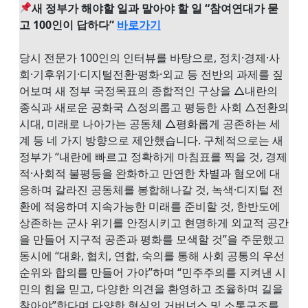
새 정부가 해야할 일과 말아야 할 일 “참여연대가 묻
고 100인이 답하다”
바로가기
당시 전문가 100인의 인터뷰를 바탕으로, 정치·경제·사
회·기후위기·디지털전환·평화·외교 등 전반의 과제를 짚
어보며 새 정부 국정목표의 종합적인 구상을 △내란의
종식과 새로운 공화국 △정의롭고 평등한 사회 △전환의
시대, 미래로 나아가는 공동체 △평화롭게 공존하는 세
계 등 네 가지 방향으로 제안했습니다. 구체적으로는 새
정부가 “내란에 빠르고 정확하게 마침표를 찍을 것, 경제
적·사회적 불평등을 완화하고 만연한 차별과 혐오에 대
응하며 갈라진 공동체를 봉합해나갈 것, 녹색·디지털 전
환에 적응하며 지속가능한 미래를 준비할 것, 한반도에
상존하는 군사 위기를 안정시키고 현명하게 외교적 공간
을 만들어 지구적 공존과 평화를 모색할 것”을 주문했고
동시에 “대화, 협치, 연합, 숙의를 통해 사회 공통의 우선
순위와 합의를 만들어 가야”하며 “민주주의를 지켜낸 시
민의 힘을 믿고, 다양한 의견을 환영하고 조율하며 길을
찾아야”한다며 다양한 형식의 거버넌스 및 소통구조를