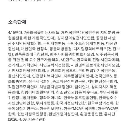
소속단체
4.16연대, 7공화국을여는사람들, 개헌국민연대(국민주권 지방분권 균
형발전을 위한 개헌국민연대), 경제정의실천시민연합, 공정한 세상,
광주시민단체협의회, 국민개헌행동, 국민주도상생개헌행동, 다산인
권센터, 대한민국 헌정회, 동물해방물결, 디지털정의네트워크(전 진보
넷), 민족통일애국청년회, 민주사회를위한변호사모임, 민주평등사회
를 위한 전국 교수연구자협의회, 사)민주시민교육의 전당 시민과미래,
선거제도개혁연대, 시민권력직접행동, 시민권력진보개헌제안자모임,
시민사회단체연대회의, 시민의회전국포럼, 우리헌법읽기국민운동,
울산시민연대, 인천평화복지연대, 자주통일평화연대, 전국민주노동
조합총연맹, 전국시국회의, 종교자유정책연구원, 지방분권전국회의,
직접민주주의연대, 차별금지법제정연대, 참여연대, 참여자치지역운
동연대, 청량리다일원탁회의, 청소년인권행동 아수나로, 투명사회를
위한정보공개센터, 평화어머니회, 한국노동조합총연맹, 한국성소수
자인권단체연합, 무지개행동, 한국여성단체연합, 한국여성의전화, 한
국여성정치연구소, 한국진보연대, 한국YMCA전국연맹, 한국YWCA연
합회, 헌법개정국민행동, 헌법개정여성연대, 환경운동연합, 흥사단
(2026. 4. 03. 기준 49개)