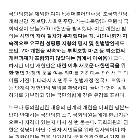
국민의힘을 제외한 여야 6당(더불어민주당, 조국혁신당,
개혁신당, 진보당, 사회민주당, 기본소득당)과 우원식 국
회의장이 오늘(4/3) 개헌안을 발의했다. 이번 개헌안 발
의는
시민의 참여 절차가 부재했다는 점, 시민사회가 지
속적으로 요구한 성평등 지향의 명시 및 헌법발안제도
도입, 2차 개헌을 약속하는 부칙조항 마련 등 최소한의
개헌과제가 포함되지 않았다는 점에서 아쉬움
이 크다.
하지만 이번 개헌안은
내란 이후 새로운 대한민국을 위
한 헌법 개정의 문을 여는 의미
를 가진다는 점에서 큰 의
미를 가진다. 따라서 시민주도 헌법개정 전국 네트워크
는 단계적 개헌안의 발의를 환영하며, 끝내 개헌에 동참
하기를 거부하고 있는 국민의힘에 깊은 유감을 표한다.
누구나 동의할만한 내용의 단계적 개헌을 어떠한 명분도
없이 반대하는 국민의힘 소속 국회의원들에게 헌법기관
으로서 자격이 있는지 다시 한 번 묻는다. 국회의원의 권
한은 정당이 아닌 주권자 시민들을 위해 행사되어야 하
는 권한이라는 점을 상기하며, 국회의원으로서 가진 헌