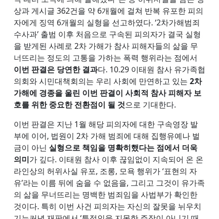
상과 게시글 362건을 약 6개월에 걸쳐 반복 유포한 피의
자에게 징역 6개월의 실형을 선고하였다. ‘2차가해범죄
수사과’ 출범 이후 처음으로 구속된 피의자가 결국 실형
을 받게된 사례로 2차 가해가 참사 피해자들의 삶을 무
너뜨리는 정도의 고통을 가하는 폭력 행위라는 점에서
이번 판결은 당연한 결과
다. 10.29 이태원 참사 유가족협
의회와 시민대책회의는 우리 사회에 만연하고 있는
2차
가해에 경종을 울린 이번 판결이 사회적 참사 피해자 보
호를 위한 중요한 전환점이 될 것
으로 기대한다.
이번 판결은 지난 1월 해당 피의자에 대한 구속영장 발
부에 이어, 법원이 2차 가해 범죄에 대해 집행유예나 벌
금이 아닌
실형으로 책임을 명확히했다는 점에서 더욱
의미
가 깊다. 이태원 참사 이후 끊임없이 지속되어 온 온
라인상의 허위사실 유포, 조롱, 모욕 행위가 ‘표현의 자
유’라는 이름 뒤에 숨을 수 없음을, 그리고 그것이 유가족
의 삶을 무너뜨리는 명백한 범죄임을 사법부가 확인한
것이다. 특히 이번 사건 피의자는 자신의 잘못을 뉘우치
기는커녕 재판에서 ‘특정인을 지목한 주장이 아니기 때