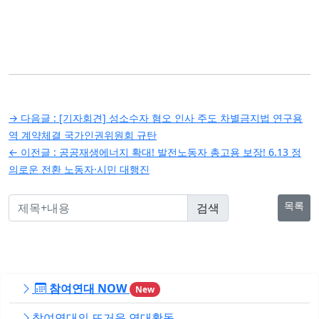
글
→ 다음글 :
[기자회견] 성소수자 혐오 인사 주도 차별금지법 연구용
탐
역 계약체결 국가인권위원회 규탄
← 이전글 :
공공재생에너지 확대! 발전노동자 총고용 보장! 6.13 정
색
의로운 전환 노동자·시민 대행진
목록
참여연대 NOW
New
참여연대의 뜨거운 연대활동