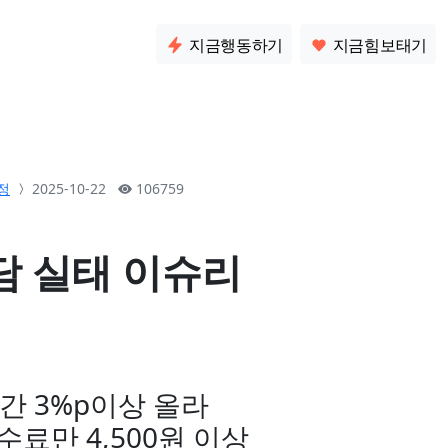
소통
지금행동하기
지금힘보태기
정
2025-10-22
106759
담 실태 이슈리
간 3%p이상 올라
수료만 4,500원 이상