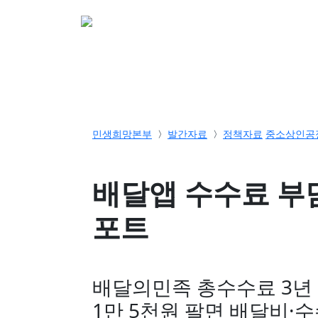
소개
활동
참여&
민생희망본부
발간자료
정책자료
중소상인공
배달앱 수수료 부
포트
배달의민족 총수수료 3년 
1만 5천원 팔면 배달비·수