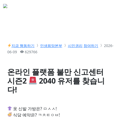
지금 행동하기
민생희망본부
시민권리
참여하기
2026-
06-09
629766
온라인 플랫폼 불만 신고센터
시즌2
2040 유저를 찾습니
다!
옷 신발 가방은? ㅁㅅㅅ!
식당 예약은? ㅋㅊㅌㅇㅂ!