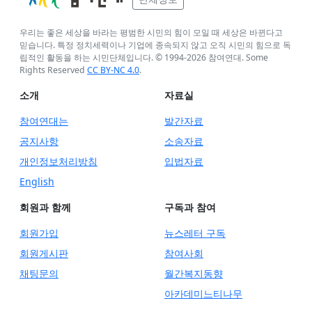
우리는 좋은 세상을 바라는 평범한 시민의 힘이 모일 때 세상은 바뀐다고
믿습니다. 특정 정치세력이나 기업에 종속되지 않고 오직 시민의 힘으로 독
립적인 활동을 하는 시민단체입니다. © 1994-
2026
참여연대. Some
Rights Reserved
CC BY-NC 4.0
.
소개
자료실
참여연대는
발간자료
공지사항
소송자료
개인정보처리방침
입법자료
English
회원과 함께
구독과 참여
회원가입
뉴스레터 구독
회원게시판
참여사회
채팅문의
월간복지동향
아카데미느티나무