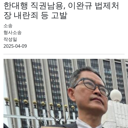
한대행 직권남용, 이완규 법제처
장 내란죄 등 고발
소송
형사소송
작성일
2025-04-09