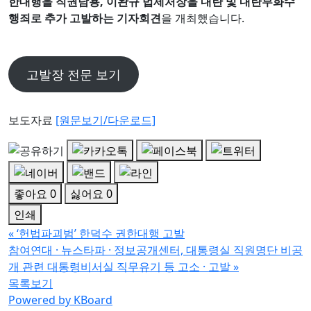
한대행을 직권남용, 이완규 법제처장을 내란 및 내란부화수
행죄로 추가 고발하는 기자회견
을 개최했습니다.
고발장 전문 보기
보도자료
[원문보기/다운로드]
좋아요
0
싫어요
0
인쇄
«
‘헌법파괴범’ 한덕수 권한대행 고발
참여연대 · 뉴스타파 · 정보공개센터, 대통령실 직원명단 비공
개 관련 대통령비서실 직무유기 등 고소 · 고발
»
목록보기
Powered by KBoard