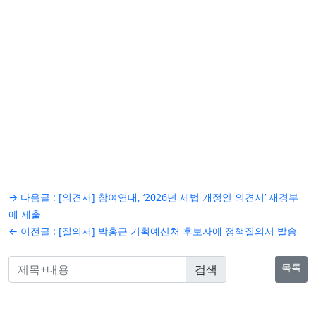
글
→ 다음글 :
[의견서] 참여연대, ‘2026년 세법 개정안 의견서’ 재경부
탐
에 제출
← 이전글 :
[질의서] 박홍근 기획예산처 후보자에 정책질의서 발송
색
목록