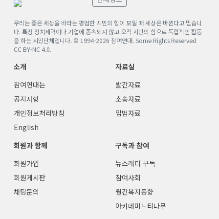
우리는 좋은 세상을 바라는 평범한 시민의 힘이 모일 때 세상은 바뀐다고 믿습니
다. 특정 정치세력이나 기업에 종속되지 않고 오직 시민의 힘으로 독립적인 활동
을 하는 시민단체입니다. © 1994-
2026
참여연대. Some Rights Reserved
CC BY-NC 4.0
.
소개
자료실
참여연대는
발간자료
공지사항
소송자료
개인정보처리방침
입법자료
English
회원과 함께
구독과 참여
회원가입
뉴스레터 구독
회원게시판
참여사회
채팅문의
월간복지동향
아카데미느티나무