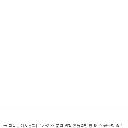
글
→ 다음글 :
[토론회] 수사-기소 분리 원칙 흔들리면 안 돼 ⚖️ 공소청·중수