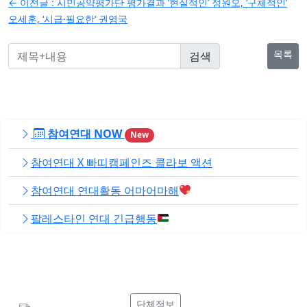
← 이전글 :
시민공약평가단 평가결과 ‘현실적인’ 정원오, ‘구체적인’
색
오세훈, ‘시급·필요한’ 권영국
목록
참여연대 NOW
New
참여연대 X 빠띠캠페인즈 콜라보 액션
참여연대 연대활동 어마어마해
팔레스타인 연대 긴급행동
단체정보