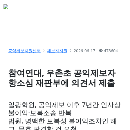
공익제보지원센터
제보자지원
2026-06-17
478604
참여연대, 우촌초 공익제보자
항소심 재판부에 의견서 제출
일광학원, 공익제보 이후 7년간 인사상
불이익·보복소송 반복
법원, 명백한 보복성 불이익조치인 해
고, 무효 판결할 것 요청