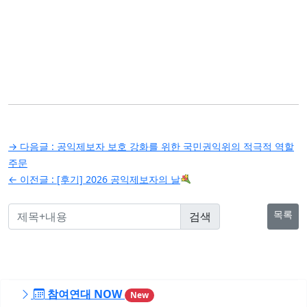
글
→ 다음글 :
공익제보자 보호 강화를 위한 국민권익위의 적극적 역할
탐
주문
← 이전글 :
[후기] 2026 공익제보자의 날
색
목록
참여연대 NOW
New