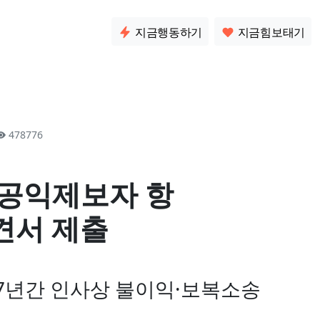
소통
지금행동하기
지금힘보태기
478776
 공익제보자 항
견서 제출
 7년간 인사상 불이익·보복소송