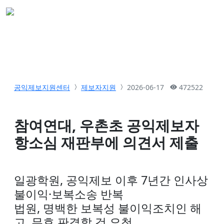
공익제보지원센터
제보자지원
2026-06-17
472522
참여연대, 우촌초 공익제보자
항소심 재판부에 의견서 제출
일광학원, 공익제보 이후 7년간 인사상
불이익·보복소송 반복
법원, 명백한 보복성 불이익조치인 해
고, 무효 판결할 것 요청