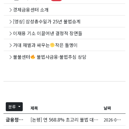
경제금융센터 소개
[영상] 삼성총수일가 25년 불법승계
이재용 기소 이끌어낸 결정적 장면들
거대 재벌과 싸우는
작은 돌멩이
불불센터
불법사금융·불법추심 상담
분류
제목
날짜
금융정책&제도
[논평] 연 568.8% 초고리 불법 대부계약에 원금 반환을 명한 대법원 판결 강력히 비판한다
2
026-03-13