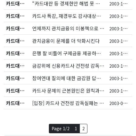
카드대란/저축은행
“카드대란 등 경제현안 해법 못 찾는 노정부의 호구책”
2
003-12-09
카드대란/저축은행
카드사 특감, 재경부도 감사대상에 포함시켜야
2
003-12-09
카드대란/저축은행
언제까지 관치금융의 미봉책으로 대응할 것인가?
2
003-12-02
카드대란/저축은행
관치금융이 문제를 더 악화시킨다
2
003-11-24
카드대란/저축은행
은행 팔 비틀어 구제금융 제공하는 관치금융 안된다
2
003-11-20
카드대란/저축은행
금감위에 신용카드사 건전성 감독 개선방안 공론화 요청
2
003-10-21
카드대란/저축은행
참여연대 질의에 대한 금감원 답변자료
2
003-10-09
카드대란/저축은행
카드사 문제의 근본원인은 원칙과 일관성을 상실한 감독정책
2
003-10-06
카드대란/저축은행
[입장] 카드사 건전성 감독실패는 당연한 귀결이다
2
003-05-29
Page 1/2
1
2