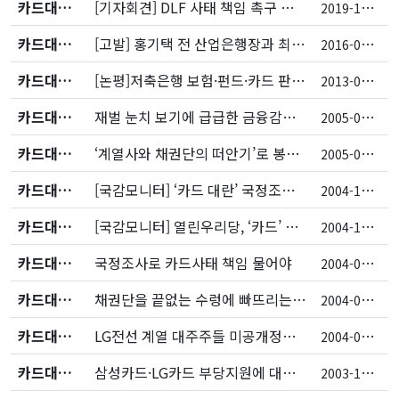
카드대란/저축은행
[기자회견] DLF 사태 책임 촉구 및 금융위·금감원·고용보험기금 감사청구
2
019-11-26
카드대란/저축은행
[고발] 홍기택 전 산업은행장과 최경환·안종범·임종룡 등 배임, 배임교사 등의 혐의 고발
2
016-06-30
카드대란/저축은행
[논평]저축은행 보험·펀드·카드 판매 허용 반대
2
013-09-10
카드대란/저축은행
재벌 눈치 보기에 급급한 금융감독당국의 직무유기
2
005-02-24
카드대란/저축은행
‘계열사와 채권단의 떠안기’로 봉합된 LG카드 협상
2
005-01-03
카드대란/저축은행
[국감모니터] ‘카드 대란’ 국정조사 필요성 확인한 재경위 국감
2
004-10-15
카드대란/저축은행
[국감모니터] 열린우리당, ‘카드’ 논란 피하고 방카슈랑스에 집중
2
004-10-12
카드대란/저축은행
국정조사로 카드사태 책임 물어야
2
004-07-29
카드대란/저축은행
채권단을 끝없는 수렁에 빠뜨리는 정부의 ‘LG카드 구하기’
2
004-02-18
카드대란/저축은행
LG전선 계열 대주주들 미공개정보 이용 혐의로 고발
2
004-01-20
카드대란/저축은행
삼성카드·LG카드 부당지원에 대한 참여연대 입장
2
003-12-22