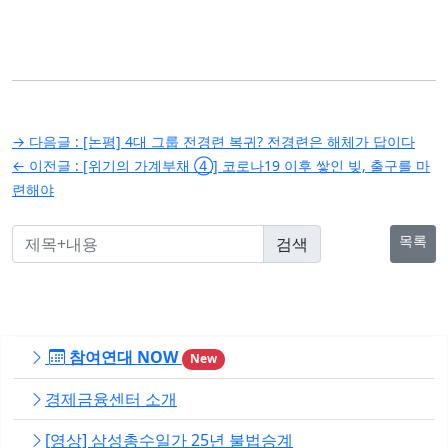
글
→ 다음글 :
[논평] 4대 그룹 전경련 복귀? 전경련은 해체가 답이다
탐
← 이전글 :
[위기의 가계부채 ④] 코로나19 이후 쌓인 빚, 출구를 마
련해야
색
목록
참여연대 NOW
New
경제금융센터 소개
[영상] 삼성총수일가 25년 불법승계