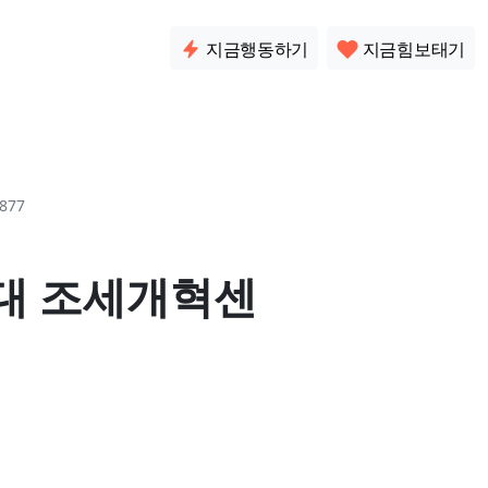
소통
지금행동하기
지금힘보태기
877
연대 조세개혁센