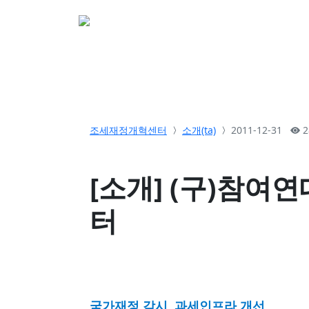
소개
활동
참여&
조세재정개혁센터
소개(ta)
2011-12-31
2
[소개] (구)참여
터
국가재정 감시, 과세인프라 개선,