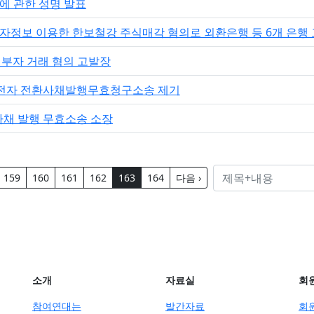
에 관한 성명 발표
부자정보 이용한 한보철강 주식매각 혐의로 외환은행 등 6개 은행
내부자 거래 혐의 고발장
성전자 전환사채발행무효청구소송 제기
채 발행 무효소송 소장
159
160
161
162
163
164
다음 ›
소개
자료실
회
참여연대는
발간자료
회