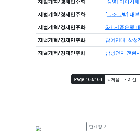
재벌개혁/경제민주화
[성명] 기아사태
재벌개혁/경제민주화
[고소고발] 내
재벌개혁/경제민주화
6개 시중은행 
재벌개혁/경제민주화
참여연대, 삼
재벌개혁/경제민주화
삼성전자 전환사
Page 163/164
« 처음
‹ 이전
단체정보