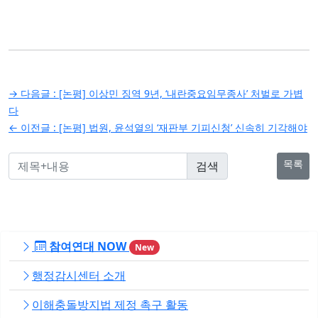
글
→ 다음글 :
[논평] 이상민 징역 9년, ‘내란중요임무종사’ 처벌로 가볍
탐
다
← 이전글 :
[논평] 법원, 윤석열의 ‘재판부 기피신청’ 신속히 기각해야
색
목록
참여연대 NOW
New
행정감시센터 소개
이해충돌방지법 제정 촉구 활동