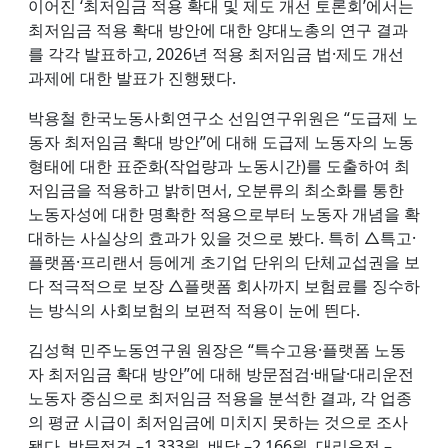
이어진 ‘최저임금 적용 확대 및 제도 개선 토론회’에서는
최저임금 적용 확대 방안에 대한 양대노총의 연구 결과
를 각각 발표하고, 2026년 적용 최저임금 법·제도 개선
과제에 대한 발표가 진행됐다.
박용철 한국노동사회연구소 선임연구위원은 “도급제 노
동자 최저임금 확대 방안”에 대해 도급제 노동자의 노동
형태에 대한 표준화(작업량과 노동시간)를 도출하여 최
저임금을 적용하고 밝히면서, 오분류의 최소화를 통한
노동자성에 대한 명확한 적용으로부터 노동자 개념을 확
대하는 사실상의 효과가 있을 것으로 봤다. 특히 △특고·
플랫폼·프리랜서 등에게 초기업 단위의 단체교섭권을 보
다 적극적으로 보장 △플랫폼 회사까지 보험료를 징수하
는 방식의 사회보험의 보편적 적용이 눈에 띈다.
김성혁 민주노동연구원 원장은 “특수고용·플랫폼 노동
자 최저임금 확대 방안”에 대해 방문점검·배달·대리운전
노동자 중심으로 최저임금 적용을 분석한 결과, 각 업종
의 평균 시급이 최저임금에 미치지 못하는 것으로 조사
됐다. 방문점검 –1,333원, 배달 –2,166원, 대리운전 –