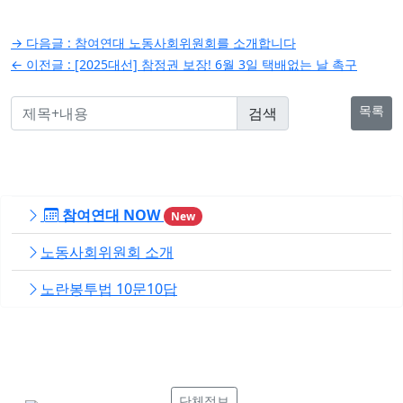
글
→ 다음글 :
참여연대 노동사회위원회를 소개합니다
탐
← 이전글 :
[2025대선] 참정권 보장! 6월 3일 택배없는 날 촉구
색
목록
참여연대 NOW
New
노동사회위원회 소개
노란봉투법 10문10답
단체정보