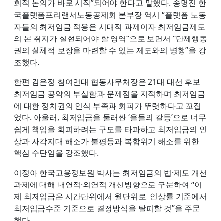
회적 논의가 바로 시작”되어야 한다고 말했다. 송명진 한
국플랫폼프리랜서노동공제회 본부장 역시 “플랫폼 노동
자들의 최저임금 적용은 시대적 과제이자 최저임금제도
의 본 취지가 실현되어야 할 영역”으로 보면서 “단체행동
권의 실체적 보장을 마련할 수 있는 제도와의 병행”을 강
조했다.
한편 김은정 참여연대 협동사무처장은 21대 대선 후보
최저임금 공약의 부실함과 문제점을 지적하며 최저임금
에 대한 정치권의 인식 부족과 회피가 뚜렷하다고 꼬집
었다. 아울러, 최저임금을 둘러싼 ‘을들의 갈등’으로 너무
쉽게 책임을 회피하려는 구도를 타파하고 최저임금의 인
상과 사각지대 해소가 불평등과 복합위기 해소를 위한
핵심 수단임을 강조했다.
이정아 한국고용정보원 박사는 최저임금의 법·제도 개선
과제에 대해 내연적·외연적 개선방향으로 구분하여 “이
제 최저임금은 시간단위에서 월단위로, 인상률 기준에서
최저임금수준 기준으로 결정방식을 탈피할 것”을 주문
했다.