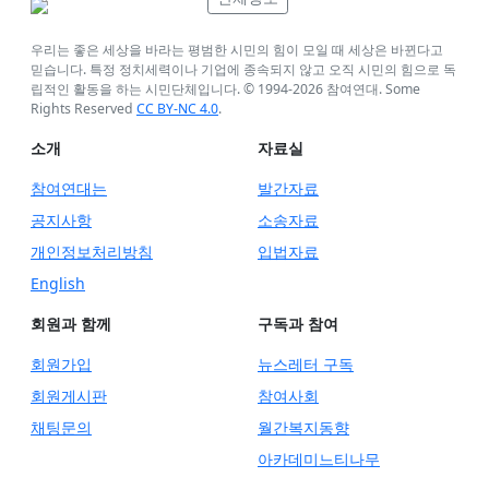
우리는 좋은 세상을 바라는 평범한 시민의 힘이 모일 때 세상은 바뀐다고
믿습니다. 특정 정치세력이나 기업에 종속되지 않고 오직 시민의 힘으로 독
립적인 활동을 하는 시민단체입니다. © 1994-
2026
참여연대. Some
Rights Reserved
CC BY-NC 4.0
.
소개
자료실
참여연대는
발간자료
공지사항
소송자료
개인정보처리방침
입법자료
English
회원과 함께
구독과 참여
회원가입
뉴스레터 구독
회원게시판
참여사회
채팅문의
월간복지동향
아카데미느티나무