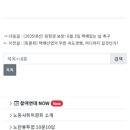
글
→ 다음글 :
[2025대선] 참정권 보장! 6월 3일 택배없는 날 촉구
탐
← 이전글 :
[토론회] 택배산업의 무한 속도경쟁, 어디까지 갈것인가?
색
목록
참여연대 NOW
New
노동사회위원회 소개
노란봉투법 10문10답