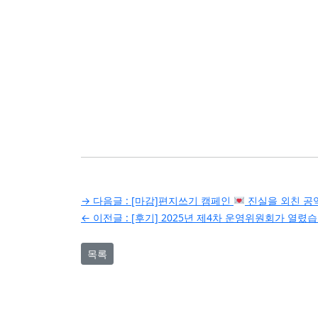
글
→ 다음글 :
[마감]편지쓰기 캠페인
진실을 외친 공
← 이전글 :
[후기] 2025년 제4차 운영위원회가 열렸
탐
색
목록