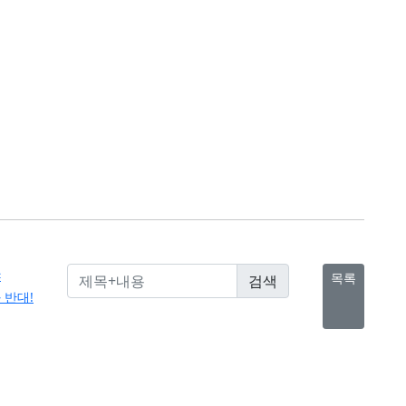
야
목록
 반대!