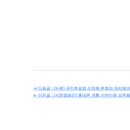
글
→ 다음글 :
[논평] 국민투표법 수정해 본회의 처리해
← 이전글 :
[서명캠페인] 휴대폰 개통 안면인증 의무화
탐
색