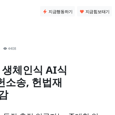
소통
지금행동하기
지금힘보태기
03
4408
 생체인식 AI식
헌소송, 헌법재
유감