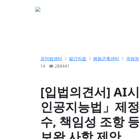
소개
활동
참여&
공익법센터
발간자료
평화군축센터
국방정
14
288441
[입법의견서] AI
인공지능법」제정
수, 책임성 조항 
보완 사항 제안