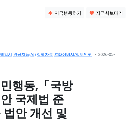
소통
지금행동하기
지금힘보태기
책감시
인공지능(AI)
정책자료
프라이버시/정보인권
2026-05-
시민행동,「국방
안 국제법 준
등 법안 개선 및