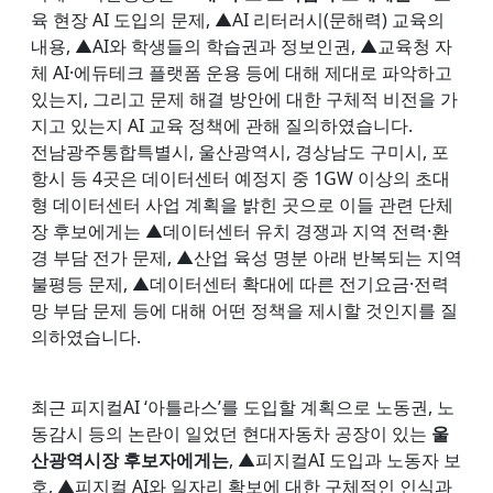
육 현장 AI 도입의 문제, ▲AI 리터러시(문해력) 교육의
내용, ▲AI와 학생들의 학습권과 정보인권, ▲교육청 자
체 AI·에듀테크 플랫폼 운용 등에 대해 제대로 파악하고
있는지, 그리고 문제 해결 방안에 대한 구체적 비전을 가
지고 있는지 AI 교육 정책에 관해 질의하였습니다.
전남광주통합특별시, 울산광역시, 경상남도 구미시, 포
항시 등 4곳은 데이터센터 예정지 중 1GW 이상의 초대
형 데이터센터 사업 계획을 밝힌 곳으로 이들 관련 단체
장 후보에게는 ▲데이터센터 유치 경쟁과 지역 전력·환
경 부담 전가 문제, ▲산업 육성 명분 아래 반복되는 지역
불평등 문제, ▲데이터센터 확대에 따른 전기요금·전력
망 부담 문제 등에 대해 어떤 정책을 제시할 것인지를 질
의하였습니다.
최근 피지컬AI ‘아틀라스’를 도입할 계획으로 노동권, 노
동감시 등의 논란이 일었던 현대자동차 공장이 있는
울
산광역시장 후보자에게는
, ▲피지컬AI 도입과 노동자 보
호, ▲피지컬 AI와 일자리 확보에 대한 구체적인 인식과