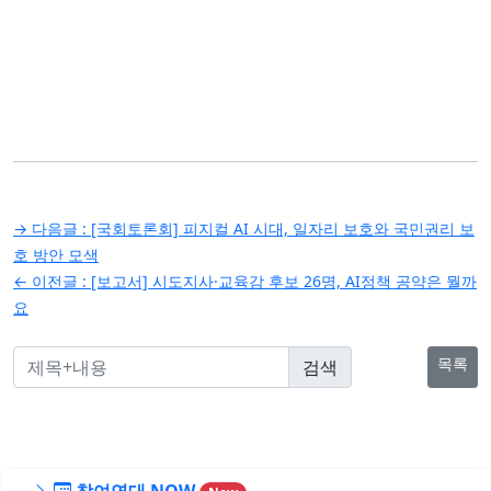
글
→ 다음글 :
[국회토론회] 피지컬 AI 시대, 일자리 보호와 국민권리 보
탐
호 방안 모색
← 이전글 :
[보고서] 시도지사·교육감 후보 26명, AI정책 공약은 뭘까
색
요
목록