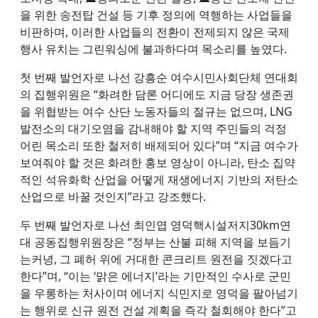
을 위한 송전탑 건설 등 기후 정의에 역행하는 사업들을
비판하며, 이러한 사업들의 전환이 전제되지 않은 국제
행사 유치는 그린워싱에 불과하다며 목소리를 높였다.
첫 번째 발언자로 나선 강흥순 여수시민사회단체 연대회
의 집행위원은 “화려한 담론 어디에도 지금 당장 생존권
을 위협받는 여수 산단 노동자들의 절규는 없으며, LNG
발전소의 대기오염을 감내해야 할 지역 주민들의 걱정
어린 목소리 또한 철저히 배제되어 있다”며 “지금 여수가
보여줘야 할 것은 화려한 홍보 영상이 아니라, 탄소 집약
적인 석유화학 산업을 어떻게 재생에너지 기반의 저탄소
산업으로 바꿀 것인지”라고 강조했다.
두 번째 발언자로 나선 최인엽 영덕핵시설저지30km연
대 공동집행위원장은 “정부는 산불 피해 지역을 보듬기
는커녕, 그 폐허 위에 거대한 콘크리트 원전을 짓겠다고
한다”며, “이는 ‘맑은 에너지’라는 기만적인 수사로 군민
을 우롱하는 처사이며 에너지 식민지로 영덕을 팔아넘기
는 행위로 신규 원전 건설 계획을 즉각 철회해야 한다”고