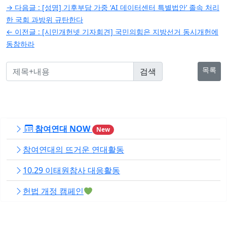
글
→ 다음글 :
[성명] 기후부담 가중 ‘AI 데이터센터 특별법안’ 졸속 처리
탐
한 국회 과방위 규탄한다
← 이전글 :
[시민개헌넷 기자회견] 국민의힘은 지방선거 동시개헌에
색
동참하라
목록
참여연대 NOW
New
참여연대의 뜨거운 연대활동
10.29 이태원참사 대응활동
헌법 개정 캠페인