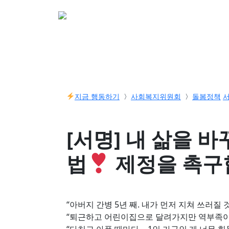
소개
활동
참여&
지금 행동하기
사회복지위원회
돌봄정책
[서명] 내 삶을 
법
제정을 촉구
“아버지 간병 5년 째. 내가 먼저 지쳐 쓰러질
“퇴근하고 어린이집으로 달려가지만 역부족이다