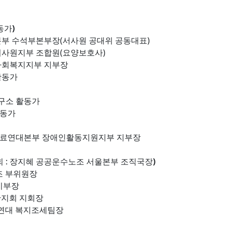
동가
)
울본부 수석부본부장(서사원 공대위 공동대표)
 서사원지부 조합원(요양보호사)
 사회복지지부 지부장
활동가
연구소 활동가
활동가
 의료연대본부 장애인활동지원지부 지부장
(사회 : 장지혜 공공운수노조 서울본부 조직국장
)
조 부위원장
지부장
단지회 지회장
여연대 복지조세팀장