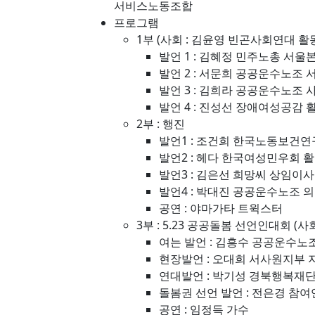
서비스노동조합
프로그램
1부 (사회 : 김윤영 빈곤사회연대 활
발언 1 : 김혜정 민주노총 서
발언 2 : 서문희 공공운수노조
발언 3 : 김희라 공공운수노조
발언 4 : 진성선 장애여성공감 
2부 : 행진
발언1 : 조건희 한국노동보건
발언2 : 헤다 한국여성민우회 
발언3 : 김은선 희망씨 상임이사
발언4 : 박대진 공공운수노조
공연 : 야마가타 트윅스터
3부 : 5.23 공공돌봄 선언인대회 
여는 발언 : 김흥수 공공운수노
현장발언 : 오대희 서사원지부 
연대발언 : 박기성 경북행복재
돌봄권 선언 발언 : 전은경 참
공연 : 임정득 가수