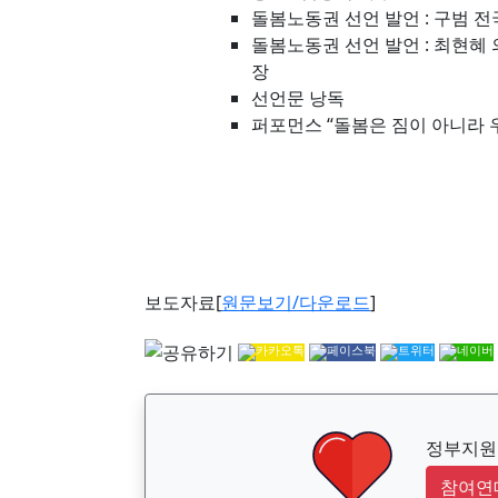
돌봄노동권 선언 발언 : 구범
돌봄노동권 선언 발언 : 최현
장
선언문 낭독
퍼포먼스 “돌봄은 짐이 아니라 
보도자료[
원문보기/다운로드
]
정부지원금
참여연