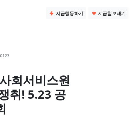
소통
지금행동하기
지금힘보태기
0123
시사회서비스원
취! 5.23 공
회