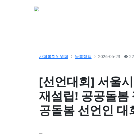
소개
활동
참여&
사회복지위원회
돌봄정책
2026-05-23
22
[선언대회] 서울
재설립! 공공돌봄 쟁
공돌봄 선언인 대