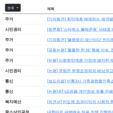
분류
제목
주거
[기자회견] 취약계층 배제하는 재개발임
시민권리
[토론회] ‘스타벅스 불매운동’ 사태
주거
[기자회견] ‘불평등이 재난이다’ 반지
주거
[공동논평] ‘똘똘한 한 채’ 특혜 지속,
주거
[논평] 사회취약계층 가점제 폐지한
시민권리
[논평] 쿠팡은 분쟁조정위의 배상권
통신
[보도자료] 이통3사 가족결합할인축
통신
[논평] KT·LG유플 개인정보 유출 은
복지예산
[의견서] 반도체 초과이익의 사회적 
중소상인공정
대형마트 새벽배송 허용 정책 강행하