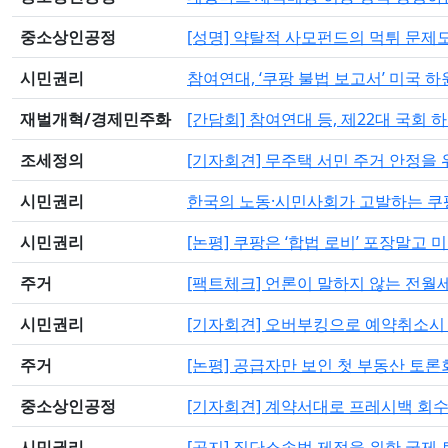
중소상인공정
[성명] 약탈적 사모펀드의 먹튀 문제
시민권리
참여연대, ‘쿠팡 불법 보고서’ 미국 
재벌개혁/경제민주화
[간담회] 참여연대 등, 제22대 국회
조세정의
[기자회견] 무주택 서민 주거 안정을
시민권리
한국의 노동·시민사회가 고발하는 쿠
시민권리
[논평] 쿠팡은 ‘합법 로비’ 포장말고
주거
[팩트체크] 언론이 말하지 않는 전월
시민권리
[기자회견] 오버부킹으로 예약취소시 
주거
[논평] 공급자만 보인 첫 부동산 토론
중소상인공정
[기자회견] 계약서대로 프레시백 회수·
시민권리
[공지] 집단소송법 제정을 위한 국제