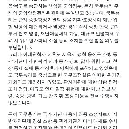
응·복구를 총괄하는 책임을 중앙정부, 특히 국무총리 주
재의 중앙안전관리위원회에 부여받고 있습니다. 국무총
리는 관계 중앙행정기관의 장을 지휘·조정하여 재난 위
험 발생이 예견되거나 발생한 경우 즉시 상황 판정, 관계
부처 협조 명령, 재난대응체계 가동, 대규모 인명피해 우
려 시 위기평가회의 소집 등의 조치를 취할 법정 의무를
부담합니다.
그러나 이태원참사 전후로 서울시·경찰·용산구·소방 등
각 기관에서 반복적 인파 증가 경보, 압사 위험 신고, 현
장 통제 실패 등의 징후가 명확하게 포착되고 있었음에
도 국무총리를 중심으로 한 국무조정실은 어떠한 위기평
가회의도 개최하지 않았고, 관계기관에 대한 상황 점검·
조치 명령, 대규모 인파 밀집 위험에 대한 재난 경보 발
령, 중앙–광역–기초 간 지휘·조정 기능을 전혀 수행하지
않았습니다.
특히 국무총리는 국가 재난 대응의 최종 조정자로서 지
방자치단체·경찰·소방 등 관계기관의 대비 태세를 수시
로 점검하고 조정해야 할 책임이 있음에도 핼러윈 기간