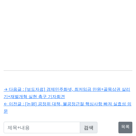
글
→ 다음글 :
[보도자료] 경제민주화넷, 최저임금 만원+골목상권 살리
탐
기+재벌개혁 실현 촉구 기자회견
← 이전글 :
[논평] 공정위 대책, 불공정근절 핵심사항 빠져 실효성 의
색
문
목록