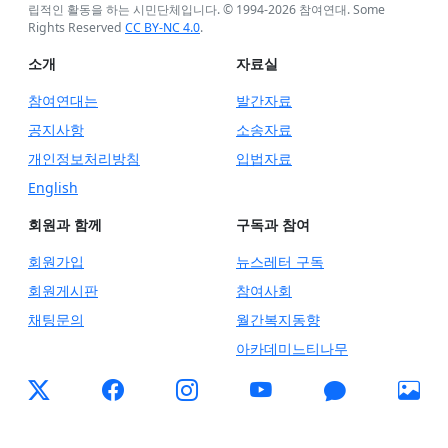
립적인 활동을 하는 시민단체입니다. © 1994-
2026
참여연대. Some
Rights Reserved
CC BY-NC 4.0
.
소개
자료실
참여연대는
발간자료
공지사항
소송자료
개인정보처리방침
입법자료
English
회원과 함께
구독과 참여
회원가입
뉴스레터 구독
회원게시판
참여사회
채팅문의
월간복지동향
아카데미느티나무