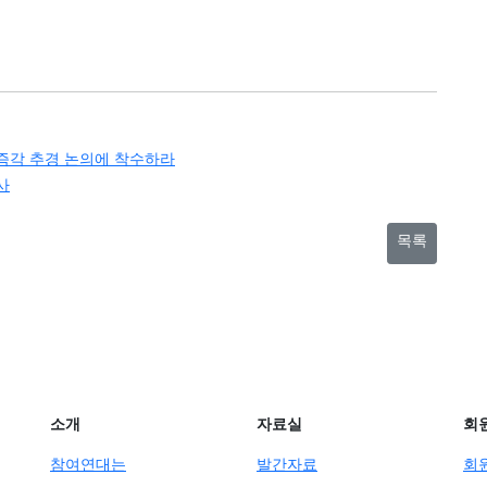
 즉각 추경 논의에 착수하라
사
목록
소개
자료실
회
참여연대는
발간자료
회