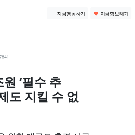
소통
지금행동하기
지금힘보태기
7841
조원 ‘필수 추
제도 지킬 수 없