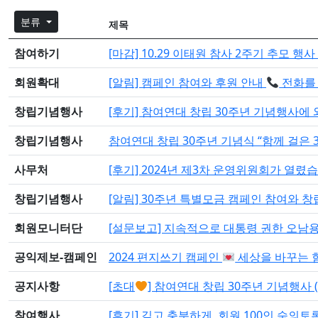
분류
제목
참여하기
[마감] 10.29 이태원 참사 2주기 추모 행
회원확대
[알림] 캠페인 참여와 후원 안내
전화를
창립기념행사
[후기] 참여연대 창립 30주년 기념행사
창립기념행사
참여연대 창립 30주년 기념식 “함께 걸은 
사무처
[후기] 2024년 제3차 운영위원회가 열렸
창립기념행사
[알림] 30주년 특별모금 캠페인 참여와 
회원모니터단
[설문보고] 지속적으로 대통령 권한 오남용
공익제보-캠페인
2024 편지쓰기 캠페인
세상을 바꾸는 
공지사항
[초대
] 참여연대 창립 30주년 기념행사 (9
참여행사
[후기] 깊고 충분하게, 회원 100인 숙의토