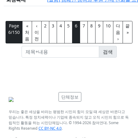
Page
«
‹
2
3
4
5
6
7
8
9
10
다
끝
6/150
처
이
음
»
음
전
›
단체정보
우리는 좋은 세상을 바라는 평범한 시민의 힘이 모일 때 세상은 바뀐다고
믿습니다. 특정 정치세력이나 기업에 종속되지 않고 오직 시민의 힘으로 독
립적인 활동을 하는 시민단체입니다. © 1994-
2026
참여연대. Some
Rights Reserved
CC BY-NC 4.0
.