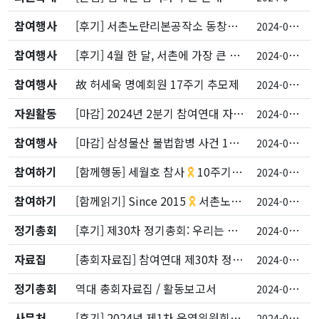
참여행사
[후기] 서촌노란리본공작소 동창회 & 10주기 추모 다큐 상영회
2
024-04-16
참여행사
[후기] 4월 한 달, 서촌에 가장 큰 노란리본을 걸어둘게요
2
024-04-09
참여행사
故 허세욱 명예회원 17주기 추모제
2
024-03-26
자원활동
[마감] 2024년 2분기 참여연대 자원활동가를 찾습니다
2
024-03-26
참여행사
[마감] 삼성물산 불법합병 사건 1심 판결문 함께 읽기 온라인 설명회 “이재용은 어떻게 무죄를 받았을까?”
2
024-03-25
참여하기
[함께행동] 세월호 참사
10주기 캠페인 “우리가 노란리본이 될게요”
2
024-03-11
참여하기
[함께읽기] Since 2015
서촌노란리본공작소 이야기
2
024-03-11
정기총회
[후기] 제30차 정기총회: 우리는 희망을 만들지!
2
024-02-29
자료집
[총회자료집] 참여연대 제30차 정기총회
2
024-02-24
정기총회
역대 총회자료집 / 활동보고서
2
024-02-24
사무처
[후기] 2024년 제1차 운영위원회가 열렸습니다.
2
024-02-22