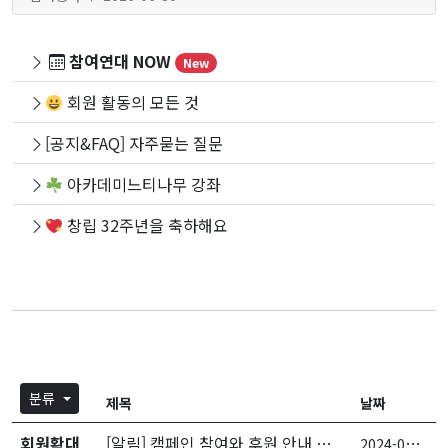
참여연대 NOW
New
회원 활동의 모든 것
[공지&FAQ] 자주묻는 질문
아카데미느티나무 강좌
창립 32주년을 축하해요
분류
제목
날짜
회원확대
[알림] 캠페인 참여와 후원 안내 전화를 드립니다
2
024-04-23