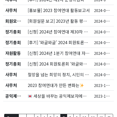
사무처
[홍보물] 2023 참여연대 활동보고서
2
024-02-21
회원모니터단
[회원설문 보고] 2023년 활동 평가와 2024년 주력해야 할 활동에 대해 물었습니다.
2
024-02-20
정기총회
[신청] 2024년 참여연대 제30차 정기총회
2
024-02-07
정기총회
[후기] ‘와글와글’ 2024 회원토론회
2
024-02-07
자원활동
[신청] 2024년 1분기 참여연대 자원활동가를 모집합니다
2
024-01-23
정기총회
[신청] 2024 회원토론회 ‘와글와글’
2
024-01-23
사무처
절망을 넘는 희망의 정치, 시민의 힘으로!
2
024-01-02
사무처
2023 참여연대가 만든 변화는
2
023-12-27
공익제보-캠페인
세상을 바꾸는 공익제보자에게 응원의 편지를 전달했어요
2
023-12-26