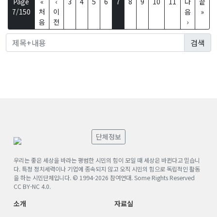
Page
«
‹
3
4
5
6
7
8
9
10
11
다
끝
7/150
처
이
음
»
음
전
›
단체정보
우리는 좋은 세상을 바라는 평범한 시민의 힘이 모일 때 세상은 바뀐다고 믿습니
다. 특정 정치세력이나 기업에 종속되지 않고 오직 시민의 힘으로 독립적인 활동
을 하는 시민단체입니다. © 1994-
2026
참여연대. Some Rights Reserved
CC BY-NC 4.0
.
소개
자료실