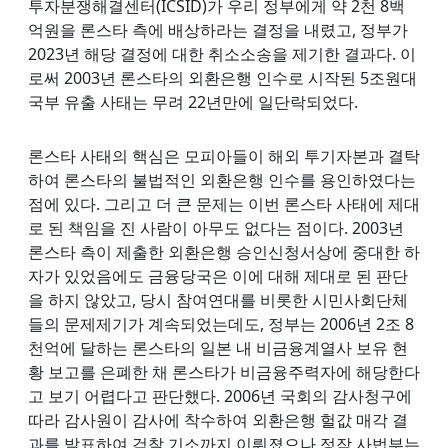
투자분쟁해결센터(ICSID)가 우리 정부에게 약 2천 8백
억원을 론스타 측에 배상하라는 결정을 내렸고, 정부가
2023년 해당 결정에 대한 취소소송을 제기한 결과다. 이
로써 2003년 론스타의 외환은행 인수로 시작된 5조원대
국부 유출 사태는 무려 22년만에 일단락되었다.
론스타 사태의 핵심은 모피아들이 해외 투기자본과 결탁
하여 론스타의 불법적인 외환은행 인수를 용인하였다는
점에 있다. 그리고 더 큰 문제는 이번 론스타 사태에 제대
로 된 책임을 진 사람이 아무도 없다는 점이다. 2003년
론스타 측이 제출한 외환은행 승인신청서상에 중대한 하
자가 있었음에도 금융당국은 이에 대해 제대로 된 판단
을 하지 않았고, 당시 참여연대를 비롯한 시민사회단체
들의 문제제기가 계속되었는데도, 정부는 2006년 2조 8
천억에 달하는 론스타의 일본 내 비금융계열사 보유 현
황 보고를 은폐한 채 론스타가 비금융주력자에 해당한다
고 보기 어렵다고 판단했다. 2006년 국회의 감사청구에
따라 감사원이 감사에 착수하여 외환은행 헐값 매각 결
과를 발표하여 검찰 기소까지 이뤄졌으나 정작 사법부는