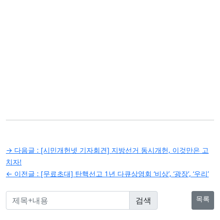
글
→ 다음글 :
[시민개헌넷 기자회견] 지방선거 동시개헌, 이것만은 고
탐
치자!
← 이전글 :
[무료초대] 탄핵선고 1년 다큐상영회 ‘비상’, ‘광장’, ‘우리’
색
목록