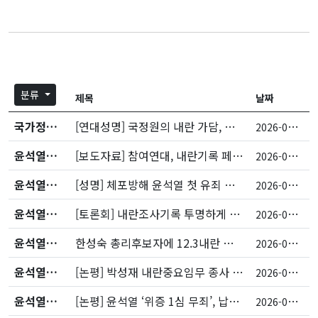
분류
제목
날짜
국가정보원
[연대성명] 국정원의 내란 가담, 민간인 사찰 의혹 철저히 수사하라
2
026-07-27
윤석열내란/퇴진
[보도자료] 참여연대, 내란기록 페이지 ‘12.3 내란열전’ 공개
2
026-07-15
윤석열내란/퇴진
[성명] 체포방해 윤석열 첫 유죄 확정, 상식의 확인이다
2
026-07-09
윤석열내란/퇴진
[토론회] 내란조사기록 투명하게 공개, 인적쇄신 필요성 제기
2
026-07-09
윤석열내란/퇴진
한성숙 총리후보자에 12.3내란 기록 관련 공개질의
2
026-06-24
윤석열내란/퇴진
[논평] 박성재 내란중요임무 종사 25년형 선고, 당연하다
2
026-06-22
윤석열내란/퇴진
[논평] 윤석열 ‘위증 1심 무죄’, 납득하기 어려워
2
026-05-28