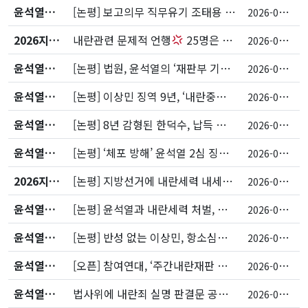
윤석열내란/퇴진
[논평] 보고의무 직무유기 조태용 무죄, 납득 불가
2
026-05-21
2026지방선거
내란관련 문제적 언행
25명은 누구?
2
026-05-21
윤석열내란/퇴진
[논평] 법원, 윤석열의 ‘재판부 기피신청’ 신속히 기각해야
2
026-05-19
윤석열내란/퇴진
[논평] 이상민 징역 9년, ‘내란중요임무종사’ 처벌로 가볍다
2
026-05-12
윤석열내란/퇴진
[논평] 8년 감형된 한덕수, 납득 어렵다
2
026-05-07
윤석열내란/퇴진
[논평] ‘체포 방해’ 윤석열 2심 징역 7년, 상식의 회복이다
2
026-04-29
2026지방선거
[논평] 지방선거에 내란세력 내세운 국민의힘, 개탄스럽다
2
026-04-28
윤석열내란/퇴진
[논평] 윤석열과 내란세력 처벌, 더 이상 지체 말아야
2
026-04-27
윤석열내란/퇴진
[논평] 반성 없는 이상민, 항소심에서는 중형 선고되어야
2
026-04-23
윤석열내란/퇴진
[오픈] 참여연대, ‘주간내란재판 리포트’ 아카이브 공개
2
026-04-09
윤석열내란/퇴진
법사위에 내란죄 실명 판결문 공개를 위한 법률 개정 요청서 제출
2
026-04-08