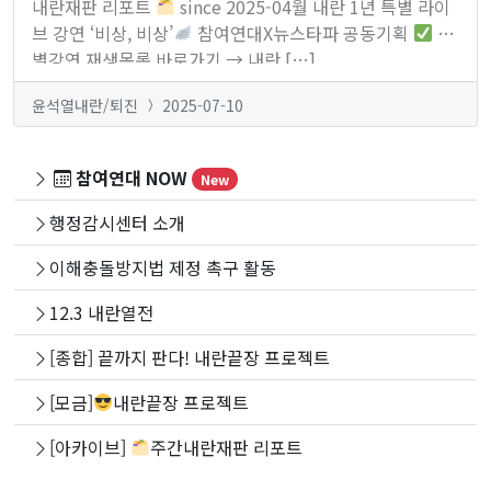
내란재판 리포트
since 2025-04월 내란 1년 특별 라이
브 강연 ‘비상, 비상’
참여연대X뉴스타파 공동기획
특
별강연 재생목록 바로가기 → 내란 […]
윤석열내란/퇴진
2025-07-10
참여연대 NOW
New
행정감시센터 소개
이해충돌방지법 제정 촉구 활동
12.3 내란열전
[종합] 끝까지 판다! 내란끝장 프로젝트
[모금]
내란끝장 프로젝트
[아카이브]
주간내란재판 리포트