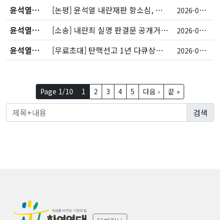
윤석열내란/퇴진
[논평] 윤석열 내란재판 항소심, 지연되어선 안돼
2
026-04-07
윤석열내란/퇴진
[소송] 내란죄 실명 판결문 공개거부처분 취소소송 제기
2
026-04-05
윤석열내란/퇴진
[무료초대] 탄핵선고 1년 다큐상영회 ‘비상’, ‘광장’, ‘우리’
2
026-04-01
Page 1/10
1
2
3
4
5
다음 ›
끝 »