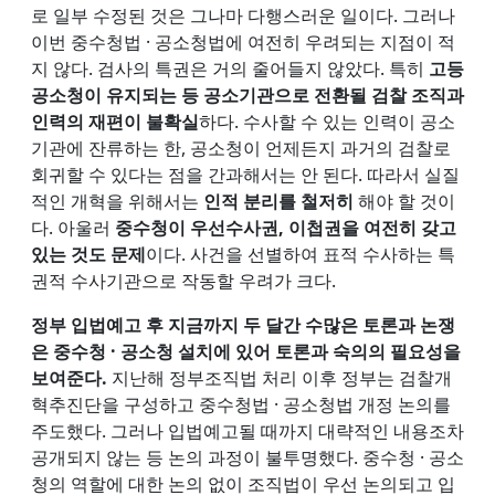
로 일부 수정된 것은 그나마 다행스러운 일이다. 그러나
이번 중수청법 · 공소청법에 여전히 우려되는 지점이 적
지 않다. 검사의 특권은 거의 줄어들지 않았다. 특히
고등
공소청이 유지되는 등 공소기관으로 전환될 검찰 조직과
인력의 재편이 불확실
하다. 수사할 수 있는 인력이 공소
기관에 잔류하는 한, 공소청이 언제든지 과거의 검찰로
회귀할 수 있다는 점을 간과해서는 안 된다. 따라서 실질
적인 개혁을 위해서는
인적 분리를 철저히
해야 할 것이
다. 아울러
중수청이 우선수사권, 이첩권을 여전히 갖고
있는 것도 문제
이다. 사건을 선별하여 표적 수사하는 특
권적 수사기관으로 작동할 우려가 크다.
정부 입법예고 후 지금까지 두 달간 수많은 토론과 논쟁
은 중수청 · 공소청 설치에 있어 토론과 숙의의 필요성을
보여준다.
지난해 정부조직법 처리 이후 정부는 검찰개
혁추진단을 구성하고 중수청법 · 공소청법 개정 논의를
주도했다. 그러나 입법예고될 때까지 대략적인 내용조차
공개되지 않는 등 논의 과정이 불투명했다. 중수청 · 공소
청의 역할에 대한 논의 없이 조직법이 우선 논의되고 입