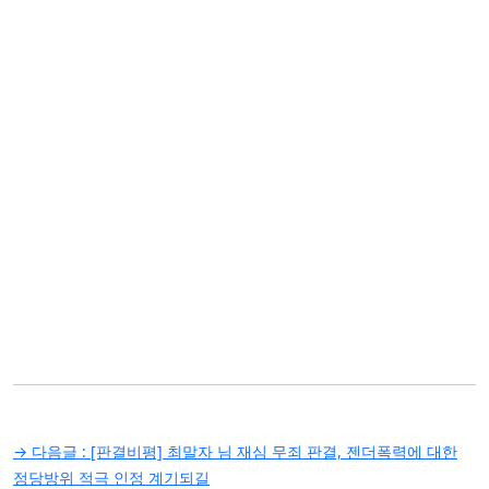
글
→ 다음글 :
[판결비평] 최말자 님 재심 무죄 판결, 젠더폭력에 대한
탐
정당방위 적극 인정 계기되길