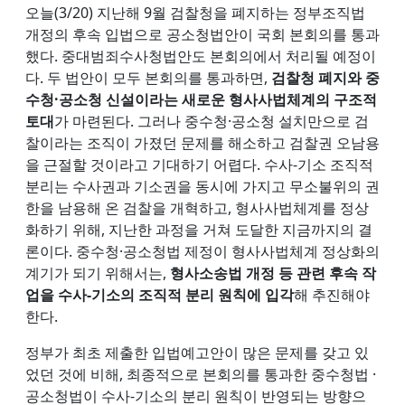
오늘(3/20) 지난해 9월 검찰청을 폐지하는 정부조직법
개정의 후속 입법으로 공소청법안이 국회 본회의를 통과
했다. 중대범죄수사청법안도 본회의에서 처리될 예정이
다. 두 법안이 모두 본회의를 통과하면,
검찰청 폐지와 중
수청·공소청 신설이라는 새로운 형사사법체계의 구조적
토대
가 마련된다. 그러나 중수청·공소청 설치만으로 검
찰이라는 조직이 가졌던 문제를 해소하고 검찰권 오남용
을 근절할 것이라고 기대하기 어렵다. 수사-기소 조직적
분리는 수사권과 기소권을 동시에 가지고 무소불위의 권
한을 남용해 온 검찰을 개혁하고, 형사사법체계를 정상
화하기 위해, 지난한 과정을 거쳐 도달한 지금까지의 결
론이다. 중수청·공소청법 제정이 형사사법체계 정상화의
계기가 되기 위해서는,
형사소송법 개정 등 관련 후속 작
업을 수사-기소의 조직적 분리 원칙에 입각
해 추진해야
한다.
정부가 최초 제출한 입법예고안이 많은 문제를 갖고 있
었던 것에 비해, 최종적으로 본회의를 통과한 중수청법 ·
공소청법이 수사-기소의 분리 원칙이 반영되는 방향으