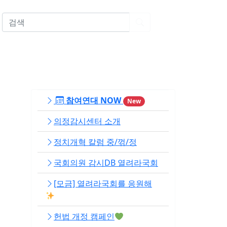
EN
참여연대 NOW
New
의정감시센터 소개
정치개혁 칼럼 중/꺾/정
국회의원 감시DB 열려라국회
[모금] 열려라국회를 응원해
헌법 개정 캠페인