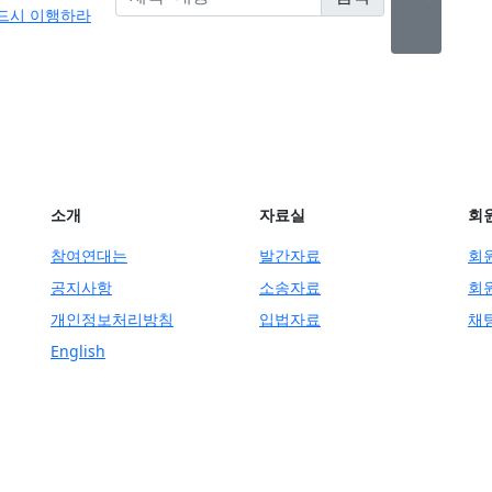
반드시 이행하라
소개
자료실
회
참여연대는
발간자료
회
공지사항
소송자료
회
개인정보처리방침
입법자료
채
English