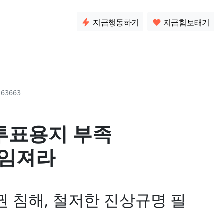
소통
지금행동하기
지금힘보태기
63663
 투표용지 부족
책임져라
 침해, 철저한 진상규명 필