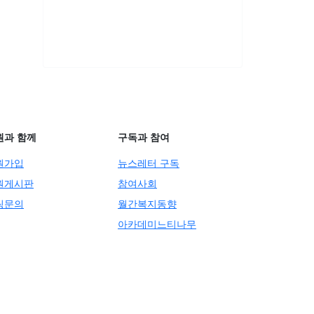
원과 함께
구독과 참여
원가입
뉴스레터 구독
원게시판
참여사회
팅문의
월간복지동향
아카데미느티나무