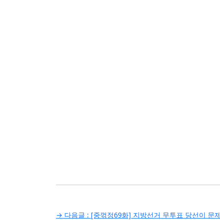
글
→ 다음글 :
[중꺾정69화] 지방선거 무투표 당선이 문