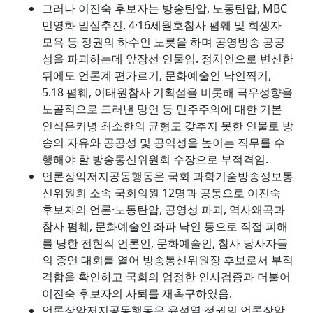
그러나 이진숙 후보자는 방송탄압, 노동탄압, MBC
민영화 밀실추진, 4·16세월호참사 폄훼 및 희생자
모욕 등 정권의 하수인 노릇을 하며 공영방송 공공
성을 파괴하는데 앞장선 인물임. 정치인으로 변신한
뒤에도 언론계 편가르기, 문화예술인 낙인찍기,
5.18 폄훼, 이태원참사 기획설을 비롯해 극우성향을
노골적으로 드러낸 망언 등 민주주의에 대한 기본
인식은커녕 최소한의 균형도 갖추지 못한 인물로 방
송의 자유와 공공성 및 공익성을 높이는 직무를 수
행해야 할 방송통신위원회 수장으로 부적격임.
언론장악저지공동행동은 국회 과학기술방송정보통
신위원회 소속 국회의원 12명과 공동으로 이진숙
후보자의 언론·노동탄압, 공영성 파괴, 역사왜곡과
참사 폄훼, 문화예술인 좌파 낙인 등으로 직접 피해
를 당한 전현직 언론인, 문화예술인, 참사 당사자들
의 증언 대회를 열어 방송통신위원장 후보로서 부적
격함을 확인하고 국회의 엄정한 인사검증과 더불어
이진숙 후보자의 사퇴를 재촉구하였음.
언론장악저지공동행동은 윤석열 정권의 언론장악