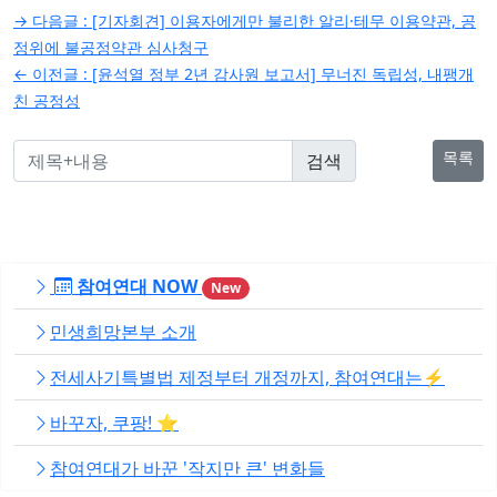
글
→ 다음글 :
[기자회견] 이용자에게만 불리한 알리·테무 이용약관, 공
탐
정위에 불공정약관 심사청구
← 이전글 :
[윤석열 정부 2년 감사원 보고서] 무너진 독립성, 내팽개
색
친 공정성
목록
참여연대 NOW
New
민생희망본부 소개
전세사기특별법 제정부터 개정까지, 참여연대는⚡️
바꾸자, 쿠팡! ⭐️
참여연대가 바꾼 '작지만 큰' 변화들