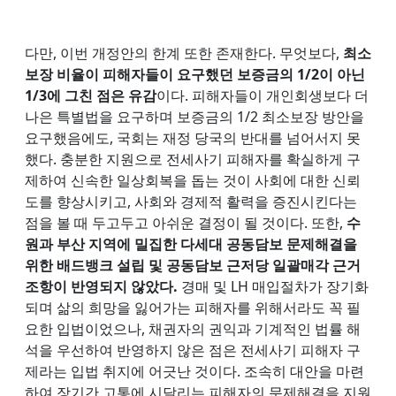
다만, 이번 개정안의 한계 또한 존재한다. 무엇보다,
최소
보장 비율이 피해자들이 요구했던 보증금의 1/2이 아닌
1/3에 그친 점은 유감
이다. 피해자들이 개인회생보다 더
나은 특별법을 요구하며 보증금의 1/2 최소보장 방안을
요구했음에도, 국회는 재정 당국의 반대를 넘어서지 못
했다. 충분한 지원으로 전세사기 피해자를 확실하게 구
제하여 신속한 일상회복을 돕는 것이 사회에 대한 신뢰
도를 향상시키고, 사회와 경제적 활력을 증진시킨다는
점을 볼 때 두고두고 아쉬운 결정이 될 것이다. 또한,
수
원과 부산 지역에 밀집한 다세대 공동담보 문제해결을
위한 배드뱅크 설립 및 공동담보 근저당 일괄매각 근거
조항이 반영되지 않았다.
경매 및 LH 매입절차가 장기화
되며 삶의 희망을 잃어가는 피해자를 위해서라도 꼭 필
요한 입법이었으나, 채권자의 권익과 기계적인 법률 해
석을 우선하여 반영하지 않은 점은 전세사기 피해자 구
제라는 입법 취지에 어긋난 것이다. 조속히 대안을 마련
하여 장기간 고통에 시달리는 피해자의 문제해결을 지원