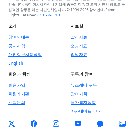
믿습니다. 특정 정치세력이나 기업에 종속되지 않고 오직 시민의 힘으로 독
립적인 활동을 하는 시민단체입니다. © 1994-
2026
참여연대. Some
Rights Reserved
CC BY-NC 4.0
.
소개
자료실
참여연대는
발간자료
공지사항
소송자료
개인정보처리방침
입법자료
English
회원과 함께
구독과 참여
회원가입
뉴스레터 구독
회원게시판
참여사회
채팅문의
월간복지동향
아카데미느티나무