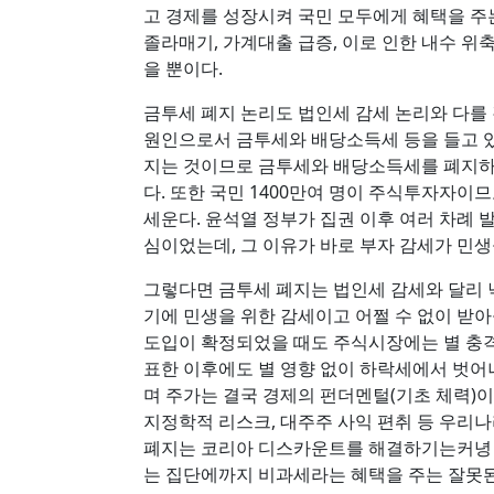
고 경제를 성장시켜 국민 모두에게 혜택을 주
졸라매기, 가계대출 급증, 이로 인한 내수 위
을 뿐이다.
금투세 폐지 논리도 법인세 감세 논리와 다를 
원인으로서 금투세와 배당소득세 등을 들고 있
지는 것이므로 금투세와 배당소득세를 폐지하
다. 또한 국민 1400만여 명이 주식투자자이
세운다. 윤석열 정부가 집권 이후 여러 차례 발
심이었는데, 그 이유가 바로 부자 감세가 민
그렇다면 금투세 폐지는 법인세 감세와 달리
기에 민생을 위한 감세이고 어쩔 수 없이 받아들
도입이 확정되었을 때도 주식시장에는 별 충격
표한 이후에도 별 영향 없이 하락세에서 벗어
며 주가는 결국 경제의 펀더멘털(기초 체력)이
지정학적 리스크, 대주주 사익 편취 등 우리
폐지는 코리아 디스카운트를 해결하기는커녕 
는 집단에까지 비과세라는 혜택을 주는 잘못된