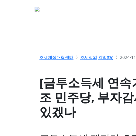
소개
활동
참여&
조세재정개혁센터
조세정의
칼럼(ta)
2024-1
[금투소득세 연속기
조 민주당, 부자감
있겠나