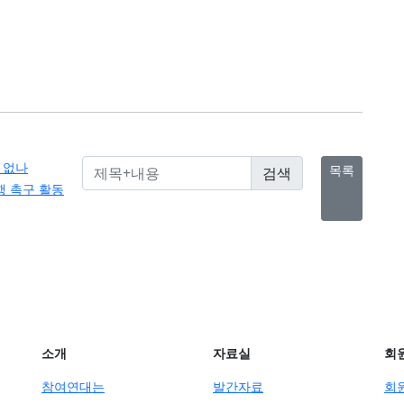
 없나
목록
 촉구 활동
소개
자료실
회
참여연대는
발간자료
회