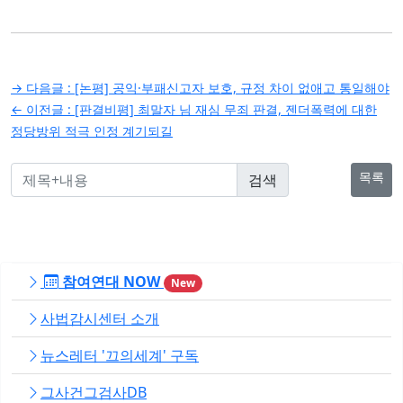
글
→ 다음글 :
[논평] 공익·부패신고자 보호, 규정 차이 없애고 통일해야
탐
← 이전글 :
[판결비평] 최말자 님 재심 무죄 판결, 젠더폭력에 대한
정당방위 적극 인정 계기되길
색
목록
참여연대 NOW
New
사법감시센터 소개
뉴스레터 '끄의세계' 구독
그사건그검사DB