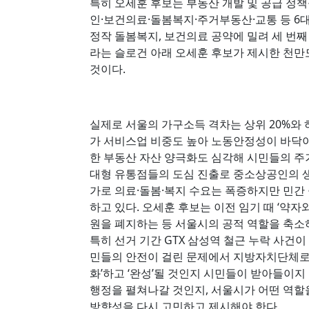
특히 오세훈 후보는 부동산 개발 및 공급 정
인·보건의료·돌봄복지·주거부동산·교통 등 6
정작 돌봄복지, 보건의료 공약에 밀려 세 번째 
라는 슬로건 아래 오세훈 후보가 제시한 천
것이다.
실제로 서울의 가구소득 격차는 상위 20%와 하
가 서비스업 비중도 높아 노동안정성이 바닥이
한 부동산 자산 양극화도 심각해 시민들의 주
대형 유통점들의 도심 진출로 중소상공인의 생
가로 의료·돌봄·복지 수요는 폭증하지만 민간
하고 있다. 오세훈 후보는 이전 임기 때 ‘약
원을 폐지하는 등 서울시의 공적 역할을 축소
특히 선거 기간 GTX 삼성역 철근 누락 사건
민들의 안전이 걸린 문제에서 지방자치단체로서
화’하고 ‘완성’될 것인지 시민들이 받아들이지
행정을 펼쳐나갈 것인지, 서울시가 어떤 역할
방향성을 다시 고민하고 제시해야 한다.