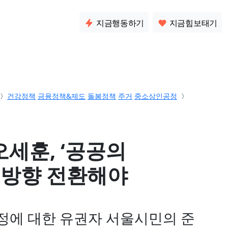
소통
지금행동하기
지금힘보태기
건강정책
금융정책&제도
돌봄정책
주거
중소상인공정
오세훈, ‘공공의
 방향 전환해야
정에 대한 유권자 서울시민의 준