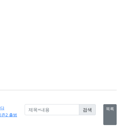
한다
목록
시즌2 출범