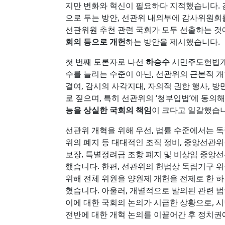
지만 변화와 혁신이 필요하다 지적했습니다.
으로 두는 방안, 선관위 내외부에 감사위원회
선관위원 추천 관련 국회가 모두 선출하는 것
회의 등으로 개헌
하는 방안을 제시했습니다.
첫 번째 토론자로 나선
하승수
시민주도헌법개
수를 늘리는 수준이 아닌, 선관위의 근본적 
결여, 감시의 사각지대, 자의적 권한 행사, 
로 짚으며, 특히 선관위의 ‘청부입법’에 동
능을 상실한 국회의 책임
이 크다고 일갈했습니
선관위 개혁을 위해 우선, 법률 수준에서는 독립
위의 폐지 등 대대적인 조직 정비, 중앙선관
보장, 특별정려금 조항 폐지 및 비상임 중앙선
했습니다. 한편, 선관위의 헌법상 독립기구 
위해 전체 위원을 양원제 개헌을 전제로 한 하
혔습니다. 아울러, 개별적으로 발의된 관련 
이에 대한 국회의 논의가 시급한 상황으로, 
전반에 대한 개혁 논의를 이끌어간 후 정치권