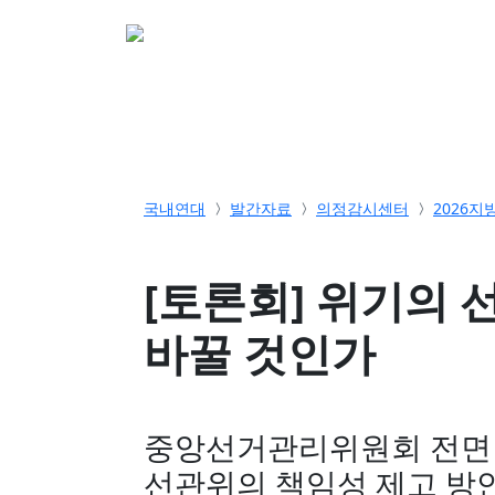
소개
활동
참여&
국내연대
발간자료
의정감시센터
2026지
[토론회] 위기의 
바꿀 것인가
중앙선거관리위원회 전면 
선관위의 책임성 제고 방