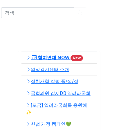
EN
참여연대 NOW
New
의정감시센터 소개
정치개혁 칼럼 중/꺾/정
국회의원 감시DB 열려라국회
[모금] 열려라국회를 응원해
✨
헌법 개정 캠페인💚