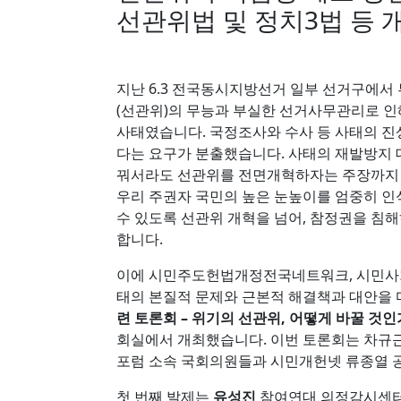
선관위법 및 정치3법 등 
지난 6.3 전국동시지방선거 일부 선거구에서
(선관위)의 무능과 부실한 선거사무관리로 인
사태였습니다. 국정조사와 수사 등 사태의 진
다는 요구가 분출했습니다. 사태의 재발방지
꿔서라도 선관위를 전면개혁하자는 주장까지 
우리 주권자 국민의 높은 눈높이를 엄중히 인
수 있도록 선관위 개혁을 넘어, 참정권을 침
합니다.
이에 시민주도헌법개정전국네트워크, 시민사
태의 본질적 문제와 근본적 해결책과 대안을
련 토론회 – 위기의 선관위, 어떻게 바꿀 것인
회실에서 개최했습니다. 이번 토론회는 차규근
포럼 소속 국회의원들과 시민개헌넷 류종열 
첫 번째 발제는
유성진
참여연대 의정감시센터 