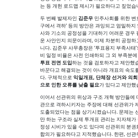
는 등 개헌 로드맵 제시가 필요하다고 짚었습
두 번째 발제자인
김준우
민주사회를 위한 변호
구에서 격하’ 등의 방안은 과잉되고 엄밀하지 
사와 기소의 공정성을 기대하기 어려운 경우 
운 사안인지 의문이라며, 이제 차분히 공정
니다. 김준우 사무총장은 ‘투표용지 부족사태’
비 일정 비율은 사전 인쇄하되 그 외 부족분
투표 전면 도입
하는 것을 검토하자고 제안했습
바꾼다고 해결되는 것이 아니라 개표의 속도
다. 구체적으로
익일개표, 단체장 선거와 의회
으로 인한 오류를 낮출 필요
가 있다고 제안했
이어서 선관위의 위상과 구조 개혁 방안들에
관으로 격하시키자는 주장에 대해 선관위가 제
도출되었다는 점을 상기시켰습니다. 문제는 
만 하는 구조라 실제 투개표 관리는 지자체가 
정성 시비가 있을 수도 있다며 선관위의 분권
합의가 필요하다고 지적했습니다. 한편, 선관