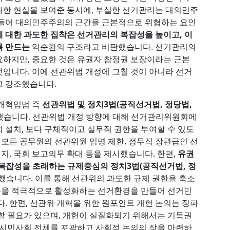
라한 현실을 보여준 동시에, 부실한 선거관리는 대의민주
흔들어 대의민주주의의 근간을 근본적으로 위협하는 요인
 대한 과도한 집착은 선거관리의 복잡성을 높이고, 이
록 만드는
악순환의 구조라고 비판했습니다. 선거관리의
하지만, 중요한 것은 유권자 참정권 보장이라는 근본
입니다. 이에 선관위법 개정에 그칠 것이 아니라 선거
고 강조했습니다.
 개혁입법 즉
선관위법 및 정치3법(공직선거법, 정당법,
했습니다. 선관위법 개정 방향에 대해 선거관리위원회에
 설치, 보다 구체적이고 실무적 권한을 부여할 수 있도
 모든 공무원의 선관위원 임명 제한, 정무직 장관급인 선
폐지, 국회 보고의무 확대 등을 제시했습니다. 한편,
유권
복잡성을 초래하는 규제중심의 정치3법(공직선거법, 정
했습니다. 이를 통해 선관위의 과도한 규제 권한을 축소
소통을 적극적으로 활성화하는 선거환경을 만들어 선거민
. 한편, 선관위 개혁을 위한 원포인트 개헌 논의는 정파
할 필요가 있으며, 개헌이 실질화되기 위해서는 기득권
 시민사회 전체를 포괄하고 사회적 논의의 장을 마련하