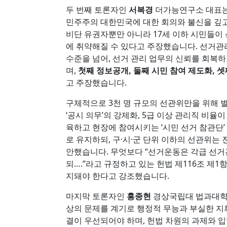
두 번째 토론자인
서복경
더가능연구소 대표는 
민주주의 대한민국에 대한 회의와 불신을 깊고
비단 유권자뿐만 아니라 17세 이하 시민들이
에 취약해질 수 있다고 주장했습니다. 선거관
수준을 넘어, 선거 관리 업무의 신뢰를 회복
며,
첫째 정보공개, 둘째 시민 참여 제도화, 
고 주장했습니다.
구체적으로 3천 명 규모의 선관위만을 위해 
‘공시 의무’의 강제화, 5급 이상 관리직 비율
육하고 현장에 참여시키는 ‘시민 선거 참관단’
로 유지하되, 구·시·군 단위 이하의 선관위는
안했습니다. 무엇보다 “선거운동은 각급 선
되….”라고 규정하고 있는 헌법 제116조 제
지돼야 한다고 강조했습니다.
마지막 토론자인
홍종현
경상국립대 법과대학
상의 문제를 계기로 행정적 무능과 부실한 지
결이 우선되어야 하며, 헌법 차원의 과제와 