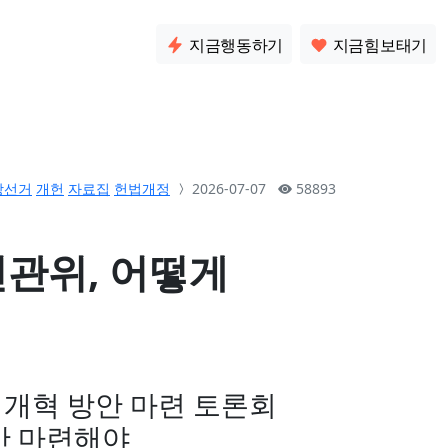
소통
지금행동하기
지금힘보태기
방선거
개헌
자료집
헌법개정
2026-07-07
58893
선관위, 어떻게
개혁 방안 마련 토론회
안 마련해야