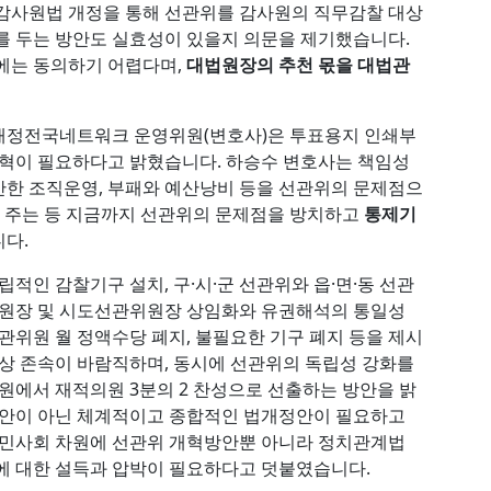
 감사원법 개정을 통해 선관위를 감사원의 직무감찰 대상
를 두는 방안도 실효성이 있을지 의문을 제기했습니다.
에는 동의하기 어렵다며,
대법원장의 추천 몫을 대법관
정전국네트워크 운영위원(변호사)은 투표용지 인쇄부
개혁이 필요하다고 밝혔습니다. 하승수 변호사는 책임성
방만한 조직운영, 부패와 예산낭비 등을 선관위의 문제점으
의해 주는 등 지금까지 선관위의 문제점을 방치하고
통제기
다.
적인 감찰기구 설치, 구·시·군 선관위와 읍·면·동 선관
위원장 및 시도선관위원장 상임화와 유권해석의 통일성
관위원 월 정액수당 폐지, 불필요한 기구 폐지 등을 제시
위상 존속이 바람직하며, 동시에 선관위의 독립성 강화를
원에서 재적의원 3분의 2 찬성으로 선출하는 방안을 밝
법안이 아닌 체계적이고 종합적인 법개정안이 필요하고
시민사회 차원에 선관위 개혁방안뿐 아니라 정치관계법
에 대한 설득과 압박이 필요하다고 덧붙였습니다.