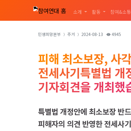
소개
활동
참여&소
민생희망본부
주거
2024-08-13
4945
피해 최소보장, 사
전세사기특별법 개
기자회견을 개최했
특별법 개정안에 최소보장 반드
피해자의 의견 반영한 전세사기