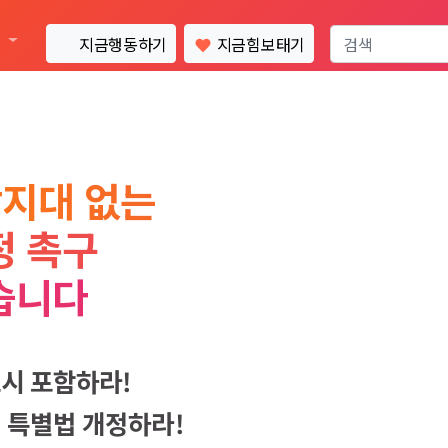
통
지금행동하기
지금힘보태기
각지대 없는
정 촉구
습니다
시 포함하라!
 특별법 개정하라!