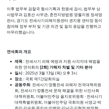
이후 법무부 검찰국 형사기획과 한웅세 검사, 법무부 상
사법무과 김효선 사무관, 춘천지방법원 영월지원 정세영
판사, 경기도 전세사기피해지원센터 권지웅 센터장 등이
참여해 정부 부처 및 기관 의견 및 질의 응답을 진행하고
마무리했습니다.
연석회의 개요
제목
: 전세사기 피해 예방과 지원 사각지대 해법을
위한 연석회의
[2회] 가해자 처벌 및 기타 분야
일시
: 2025년 3월 13일 (목) 오후 3시
장소
: 국회 제1간담회의실
공동주최
: 전세사기·깡통전세 피해자 전국대책위원
회, 전세사기·깡통전세 문제 해결을 위한 시민사회
대책위원회, 더불어민주당 을지로위원회 · 전세사기
대책특별위원회, 더불어민주당 국회의원 서영교·박
주민·김승원·문진석·민병덕·김남근·김현정·박정현·