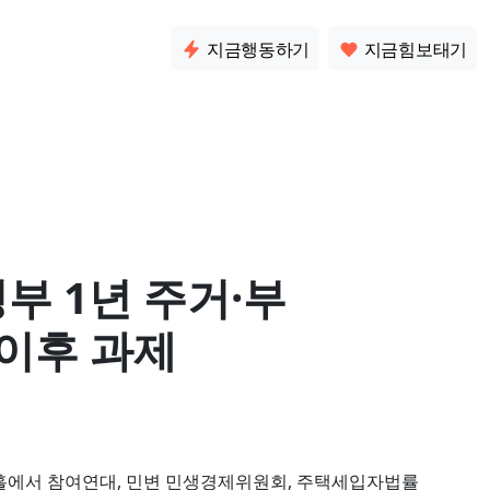
소통
지금행동하기
지금힘보태기
정부 1년 주거·부
 이후 과제
름드리홀에서 참여연대, 민변 민생경제위원회, 주택세입자법률